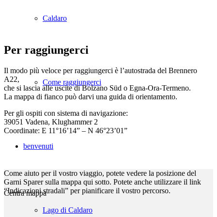
Caldaro
Per raggiungerci
Il modo più veloce per raggiungerci è l’autostrada del Brennero
A22,
Come raggiungerci
che si lascia alle uscite di Bolzano Süd o Egna-Ora-Termeno.
La mappa di fianco può darvi una guida di orientamento.
Per gli ospiti con sistema di navigazione:
39051 Vadena, Klughammer 2
Coordinate: E 11°16’14” – N 46°23’01”
benvenuti
Come aiuto per il vostro viaggio, potete vedere la posizione del
Garni Sparer sulla mappa qui sotto. Potete anche utilizzare il link
“Indicazioni stradali” per pianificare il vostro percorso.
Centra mappa
Lago di Caldaro